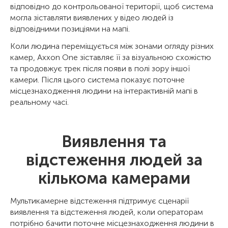
відповідно до контрольованої території, щоб система
могла зіставляти виявлених у відео людей із
відповідними позиціями на мапі.
Коли людина переміщується між зонами огляду різних
камер, Axxon One зіставляє її за візуальною схожістю
та продовжує трек після появи в полі зору іншої
камери. Після цього система показує поточне
місцезнаходження людини на інтерактивній мапі в
реальному часі.
Виявлення та
відстеження людей за
кількома камерами
Мультикамерне відстеження підтримує сценарії
виявлення та відстеження людей, коли операторам
потрібно бачити поточне місцезнаходження людини в