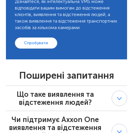
Дізнайтеся, як інтелектуальна VMS може
відповідати вашим вимогам до відстеження
клієнтів, виявлення та відстеження людей, а
також виявлення та відстеження транспортних
засобів за кількома камерами.
Спробувати
Поширені запитання
Що таке виявлення та
відстеження людей?
Чи підтримує Axxon One
Виявлення та відстеження людей використовує
відеоаналітику для виявлення людей і збереження
виявлення та відстеження
контексту їхнього місцезнаходження на