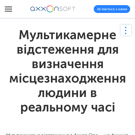
Зв'яжіться з нами
Мультикамерне
відстеження для
визначення
місцезнаходження
людини в
реальному часі