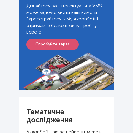
Дізнайтеся, як інтелектуальна VMS
може задовольнити ваші вимоги.
Зареєструйтеся в My AxxonSoft і
отримайте безкоштовну пробну
версію.
Спробуйте зараз
Тематичне
дослідження
AxxonSoft навчає нейронні мережі