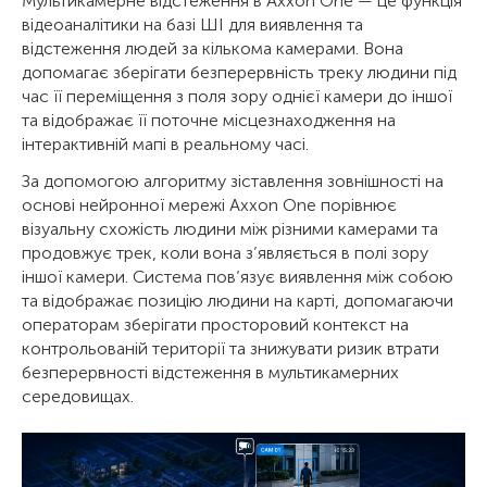
Мультикамерне відстеження в Axxon One — це функція
відеоаналітики на базі ШІ для виявлення та
відстеження людей за кількома камерами. Вона
допомагає зберігати безперервність треку людини під
час її переміщення з поля зору однієї камери до іншої
та відображає її поточне місцезнаходження на
інтерактивній мапі в реальному часі.
За допомогою алгоритму зіставлення зовнішності на
основі нейронної мережі Axxon One порівнює
візуальну схожість людини між різними камерами та
продовжує трек, коли вона з’являється в полі зору
іншої камери. Система пов’язує виявлення між собою
та відображає позицію людини на карті, допомагаючи
операторам зберігати просторовий контекст на
контрольованій території та знижувати ризик втрати
безперервності відстеження в мультикамерних
середовищах.