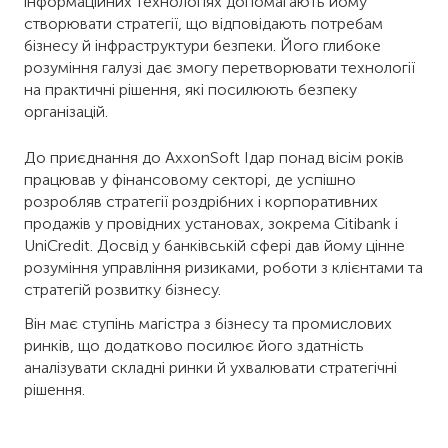
інформаційних технологіях допомагають йому
створювати стратегії, що відповідають потребам
бізнесу й інфраструктури безпеки. Його глибоке
розуміння галузі дає змогу перетворювати технології
на практичні рішення, які посилюють безпеку
організацій.
До приєднання до AxxonSoft Ідар понад вісім років
працював у фінансовому секторі, де успішно
розробляв стратегії роздрібних і корпоративних
продажів у провідних установах, зокрема Citibank і
UniCredit. Досвід у банківській сфері дав йому цінне
розуміння управління ризиками, роботи з клієнтами та
стратегій розвитку бізнесу.
Він має ступінь магістра з бізнесу та промислових
ринків, що додатково посилює його здатність
аналізувати складні ринки й ухвалювати стратегічні
рішення.