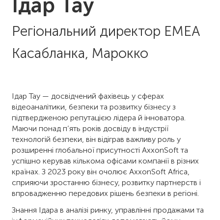
Ідар Тау
Регіональний директор EMEA
Касабланка, Марокко
Ідар Тау — досвідчений фахівець у сферах
відеоаналітики, безпеки та розвитку бізнесу з
підтвердженою репутацією лідера й інноватора.
Маючи понад п’ять років досвіду в індустрії
технологій безпеки, він відіграв важливу роль у
розширенні глобальної присутності AxxonSoft та
успішно керував кількома офісами компанії в різних
країнах. З 2023 року він очолює AxxonSoft Africa,
сприяючи зростанню бізнесу, розвитку партнерств і
впровадженню передових рішень безпеки в регіоні.
Знання Ідара в аналізі ринку, управлінні продажами та