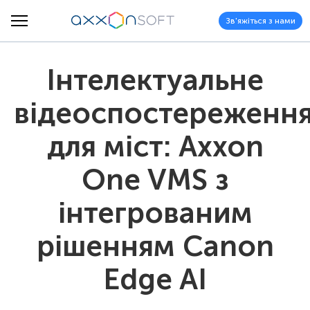
Зв'яжіться з нами
Інтелектуальне
відеоспостереженн
для міст: Axxon
One VMS з
інтегрованим
рішенням Canon
Edge AI