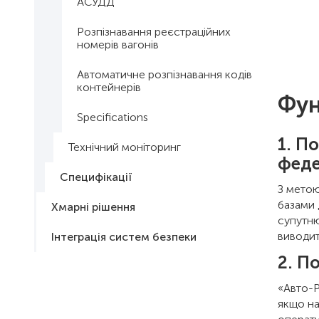
АСУДД
Розпізнавання реєстраційних
номерів вагонів
Автоматичне розпізнавання кодів
контейнерів
Фун
Specifications
1. П
Технічний моніторинг
фед
Специфікації
З метою
базами 
Хмарні рішення
супутню
виводит
Інтеграція систем безпеки
2. П
«Авто-P
якщо на