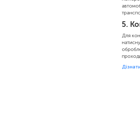
автомоб
транспо
5. К
Для кон
натисну
обробле
проходи
Дізнат