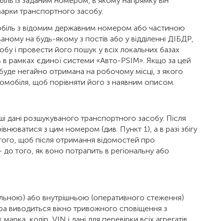
біль із заданим номером, в якому напрямку він
марки транспортного засобу.
мобіль з відомим державним номером або частиною
ному на будь-якому з постів або у відділенні ДІБДР,
бу і провести його пошук у всіх локальних базах
ь в рамках єдиної системи «Авто-PSIM». Якщо за цей
буде негайно отримана на робочому місці, з якого
омобіля, щоб порівняти його з наявним описом.
ші дані розшукуваного транспортного засобу. Після
нюватися з цим номером (див. Пункт 1), а в разі збігу
 того, щоб після отримання відомостей про
до того, як воно потрапить в регіональну або
альною) або внутрішньою (оперативного стеження)
ра виводиться вікно тривожного сповіщення з
арка, колір, VIN і дані для перевірки всіх агрегатів