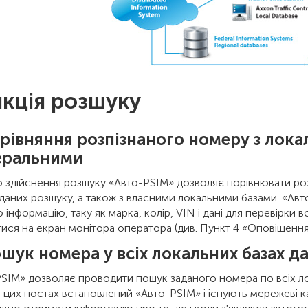
кція розшуку
орівняння розпізнаного номеру з лока
еральними
 здійснення розшуку «Авто-PSIM» дозволяє порівнювати ро
даних розшуку, а також з власними локальними базами. «Авт
 інформацію, таку як марка, колір, VIN і дані для перевірки в
ися на екран монітора оператора (див. Пункт 4 «Оповіщення
ошук номера у всіх локальних базах д
SIM» дозволяє проводити пошук заданого номера по всіх л
 цих постах встановлений «Авто-PSIM» і існують мережеві ка