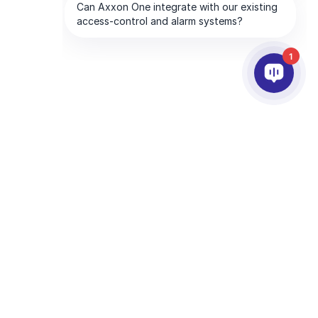
1
ПАРТНЕРИ
ПРО КОМПАНІЮ
много
Партнерські Сервіси
Про AxxonSoft
Знайти партнера
Зв'яжiться з нами
Стати партнером
Міжнародні Офіси
Технологічні Партнери