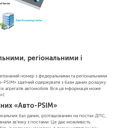
льними, регіональними і
зпізнаний номер з федеральними та регіональними
о-PSIM» здатний одержувати з бази даних розшуку
сіх агрегатів автомобіля. Вся ця інформація може
»).
аних «Авто-PSIM»
окальних баз даних, розташованим на постах ДПС,
нали зв'язку з постами. Це дає можливість