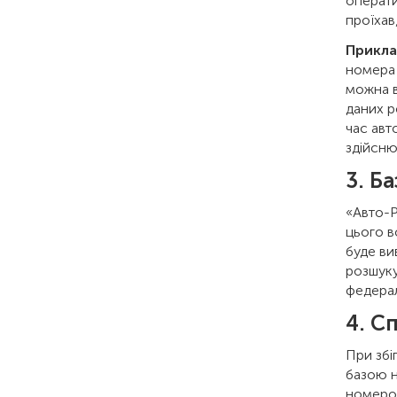
операти
проїхав
Прикла
номера 
можна в
даних р
час авт
здійсню
3. Б
«Авто-P
цього в
буде ви
розшуку
федерал
4. С
При збі
базою н
номером