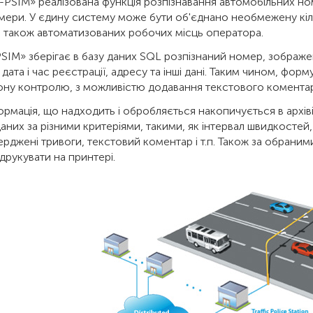
-PSIM» реалізована функція розпізнавання автомобільних н
мери. У єдину систему може бути об'єднано необмежену кіль
а також автоматизованих робочих місць оператора.
SIM» зберігає в базу даних SQL розпізнаний номер, зображ
 дата і час реєстрації, адресу та інші дані. Таким чином, фо
ону контролю, з можливістю додавання текстового комента
ормація, що надходить і обробляється накопичується в архів
аних за різними критеріями, такими, як інтервал швидкостей, 
ерджені тривоги, текстовий коментар і т.п. Також за обраним
друкувати на принтері.