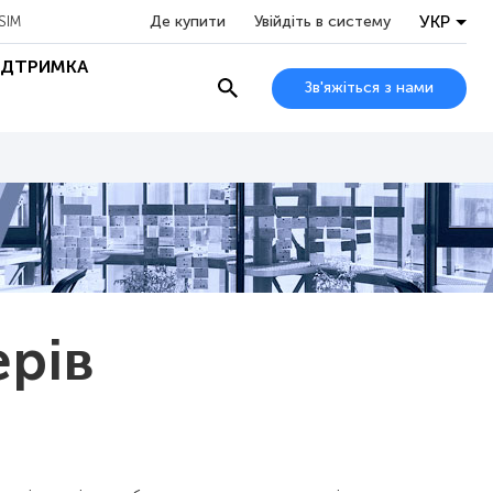
УКР
Де купити
Увійдіть в систему
SIM
ІДТРИМКА
Зв'яжіться з нами
ерів