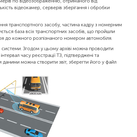
омерів по відеозображенню, отриманого від
кість відеокамер, серверів зберігання і обробки
ення транспортного засобу, частина кадру з номерним
рмується база всіх транспортних засобів, що пройшли
ря до кожного розпізнаного номером автомобіля.
і системи. Згодом у цьому архіві можна проводити
інтервал часу реєстрації ТЗ, підтверджені та
и даними можна створити звіт, зберегти його у файл