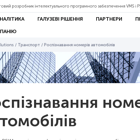
товий розробник інтелектуального програмного забезпечення VMS і P
АНАЛІТИКА
ГАЛУЗЕВІ РІШЕННЯ
ПАРТНЕРИ
П
ПАНІЮ
lutions
/
Транспорт
/
Роспізнавання номерів автомобілів
спізнавання ном
томобілів