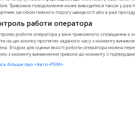
іля. Тривожне повідомлення може виводитися також у разі
ртним засобом певного порогу швидкості або в разі проїзду
онтроль работи оператора
тролю роботи оператора у вікні тривожного сповіщення є к
ти на цю кнопку протягом заданого часу з моменту виникнен
на. Згодом для оцінки якості роботи оператора можна перегля
ло з моменту виникнення тривоги до моменту її підтверджен
ись більше про «Авто-PSIM»