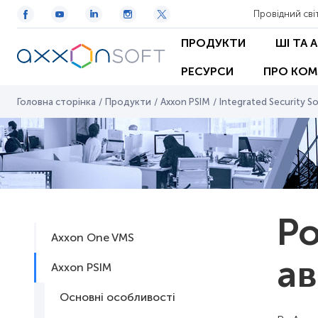
Провідний сві
ПРОДУКТИ
ШІ ТА 
РЕСУРСИ
ПРО КОМ
Головна сторінка
/
Продукти
/
Axxon PSIM
/
Integrated Security So
Ро
Axxon One VMS
ав
Axxon PSIM
Основні особливості