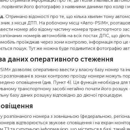
вно отримати інформацію про те, де і коли з'являвся автомо
, порівняти його фотографію з наявними даними про колір і 
д.
Отримано відомості про те, що кілька хвилин тому авто
зник з місця ДТП. На робочому місці «Авто-PSIM», розташова
вести номер або відому частину номера транспортного засо
озпізнаних номерів автомобілів на всіх постах ДПС, що діют
омобіль проїжджав через зони контролю, інформація про це 
ється пошук. Тут же можна буде подивитися фотографію авт
аза даних оперативного стеження
SIM» дозволяє оперативно ввести у власну базу номер та ін
сі розпізнавані в зонах контролю проїзду номери можуть порів
ведено оповіщення (див. Пункт 4). Ця функція необхідна для
ваному транспортному засобі негайно почати його розшук - 
ьну базу даних розшуку відповідно до діючої процедури.
повіщення
гу розпізнаного номера з зовнішньою (федеральною, регіон
омерів відтворюється звукове сповіщення і на екран моніто
 ТЗ та супутньою інформацією, що міститься в базі, такий як м