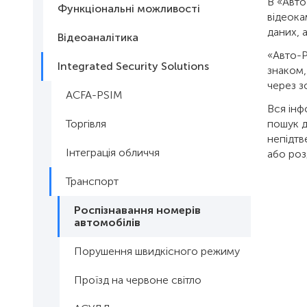
В «Авто
Функціональні можливості
відеока
даних, 
Відеоаналітика
«Авто-P
Integrated Security Solutions
знаком,
через з
АCFA-PSIM
Вся інф
Торгівля
пошук д
непідтв
Інтеграція обличчя
або роз
Транспорт
Роспізнавання номерів
автомобілів
Порушення швидкісного режиму
Проїзд на червоне світло