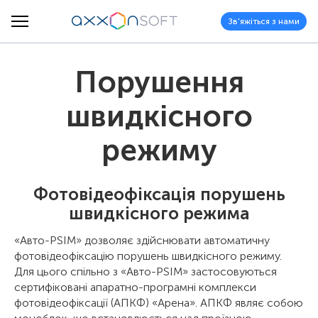
Зв'яжіться з нами
Порушення
швидкісного
режиму
Фотовідеофіксація порушень
швидкісного режима
«Авто-PSIM» дозволяє здійснювати автоматичну
фотовідеофіксацію порушень швидкісного режиму.
Для цього спільно з «Авто-PSIM» застосовуються
сертифіковані апаратно-програмні комплекси
фотовідеофіксації (АПКФ) «Арена». АПКФ являє собою