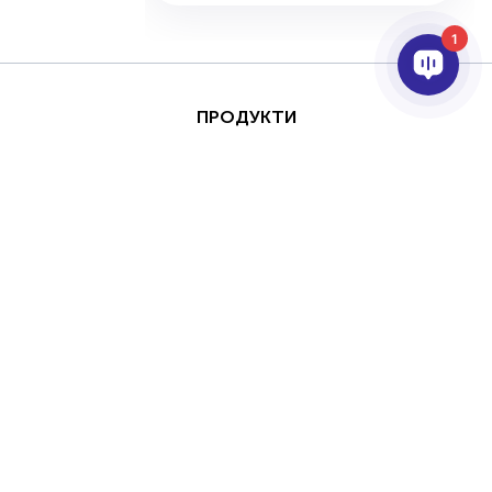
1
ПРОДУКТИ
AI ТА АНАЛІТИКА
ІНТЕГРАЦІЯ
ПІДТРИМКА
ПАРТНЕРИ
ПРО КОМПАНІЮ
Цей сайт захищено за
Авторське
допомогою reCAPTCHA
право © 2026 AxxonSoft. Всі права
та Google
Політика
захищені.
конфіденційності
та
Політика конфіденційності
Термін
Умови надання послуг
застосувати.