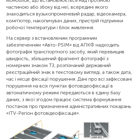
моноблок, що встановлюється над проїзною
частиною або збоку від неї, всередині якого
знаходиться вузькопроменевий радар, відеокамера,
комп'ютер, накопичувач даних, пристрій підтримки
робочої температури і блок живлення.
На сервер з встановленим програмним
забезпеченням «Авто-PSIM» від АПКФ надходить
фотографія транспортного засобу, який перевищив
швидкість, збільшений фрагмент фотографії з
номерним знаком ТЗ, розпізнаний державний
реєстраційний знак в текстовому вигляді, а також дата,
час і місце фіксації порушення. Дані про всі зафіксовані
порушення на всіх пунктах фотовідеофіксації в
автоматичному режимі передаються в єдину базу
даних, з якої згодом працює система формування
постанов про призначення адміністративних покарань
«ITV-Регіон фотовідеофіксація».