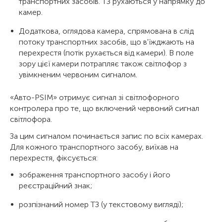
транспортних засобів. ТЗ рухаються у напрямку до
камер.
Додаткова, оглядова камера, спрямована в слід
потоку транспортних засобів, що в'їжджають на
перехрестя (потік рухається від камери). В поле
зору цієї камери потрапляє також світлофор з
увімкненим червоним сигналом.
«Авто-PSIM» отримує сигнал зі світлофорного
контролера про те, що включений червоний сигнал
світлофора.
За цим сигналом починається запис по всіх камерах.
Для кожного транспортного засобу, виїхав на
перехрестя, фіксується:
зображення транспортного засобу і його
реєстраційний знак;
розпізнаний номер ТЗ (у текстовому вигляді);